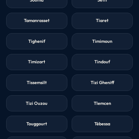
Tamanrasset
Tiaret
Tighenif
Timimoun
Timizart
Tindouf
Tissemsilt
Tizi Gheniff
Tizi Ouzou
Tlemcen
Touggourt
Tébessa