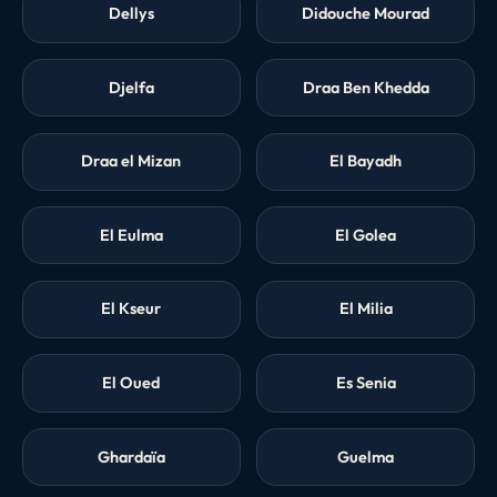
Dellys
Didouche Mourad
Djelfa
Draa Ben Khedda
Draa el Mizan
El Bayadh
El Eulma
El Golea
El Kseur
El Milia
El Oued
Es Senia
Ghardaïa
Guelma