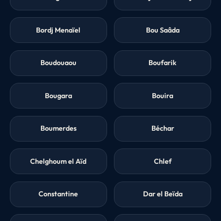
Bordj Menaïel
Bou Saâda
Boudouaou
Boufarik
Bougara
Bouira
Boumerdes
Béchar
Chelghoum el Aïd
Chlef
Constantine
Dar el Beïda