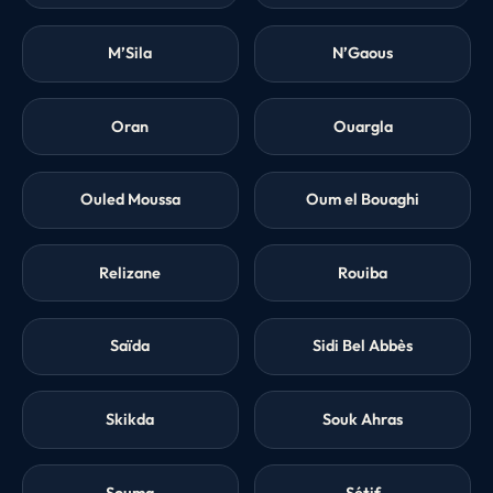
M’Sila
N’Gaous
Oran
Ouargla
Ouled Moussa
Oum el Bouaghi
Relizane
Rouiba
Saïda
Sidi Bel Abbès
Skikda
Souk Ahras
Souma
Sétif