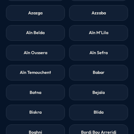
Azazga
Azzaba
Aïn Beïda
Aïn M’Lila
Aïn Oussera
Aïn Sefra
Aïn Temouchent
Babar
Batna
Bejaïa
Biskra
Blida
Boghni
Bordj Bou Arreridj