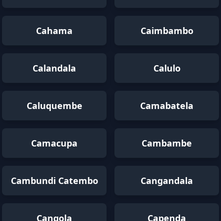
Cahama
Caimbambo
Calandala
Calulo
Caluquembe
Camabatela
Camacupa
Cambambe
Cambundi Catembo
Cangandala
Cangola
Capenda