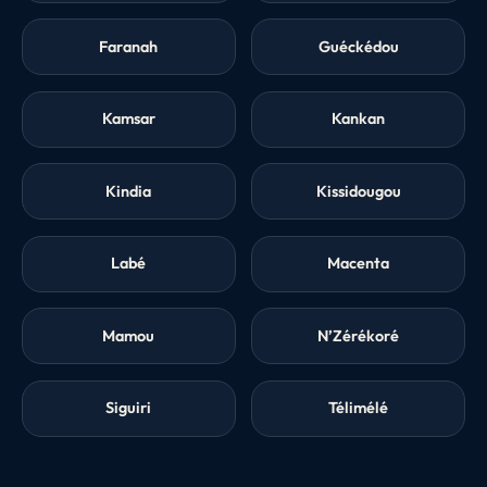
Faranah
Guéckédou
Kamsar
Kankan
Kindia
Kissidougou
Labé
Macenta
Mamou
N’Zérékoré
Siguiri
Télimélé